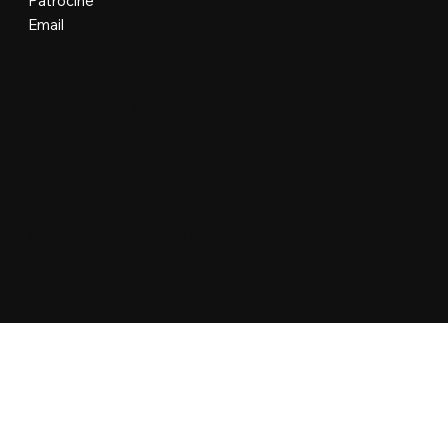
Contato
Patrocine
Email
Organização e Realização
Plataforma Oficial e Desenvolvimento
Floripa Design Days © Todos os direitos reservados.
Manobra Lab Ltda • 62.977.299/0001-96