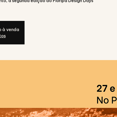
nto, a segunda edição do Floripa Design Days
o à venda
tos