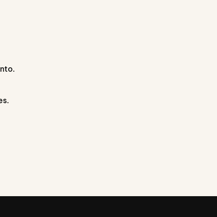
nto.
es.