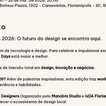
00 – 28 de mar. de 2026, 20:00
Boiteux Piazza, 1302 - Canasvieiras, Florianópolis - SC, 
to
 2026: O futuro do design se encontra aqui.
om de tecnologia e design. Para celebrar e impulsionar es
n Days
 está maior e melhor.
s de imersão total em 
design, inovação e negócios
.
26?
 Além de palestras inspiradoras, esta edição traz 
work
riência e habilidades.
a Designers
 Organizado pelo 
Manobra Studio
 e 
IxDA Floria
alecer o ecossistema de design local.