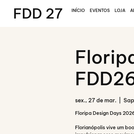
FDD 27
INÍCIO
EVENTOS
LOJA
A
Florip
FDD2
sex., 27 de mar.
  |  
Sap
Floripa Design Days 2026
Florianópolis vive um bo