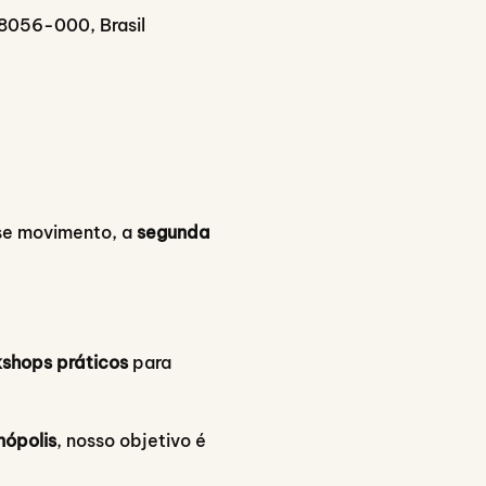
88056-000, Brasil
se movimento, a 
segunda 
shops práticos
 para 
nópolis
, nosso objetivo é 