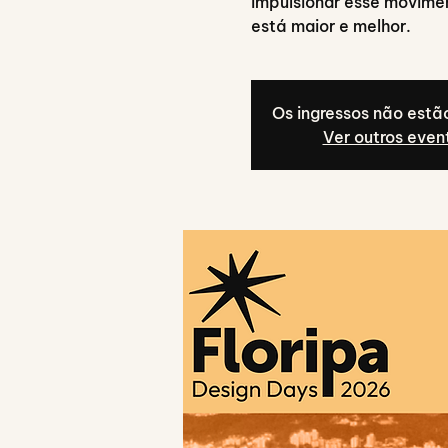
impulsionar esse movime
está maior e melhor.
Os ingressos não estã
Ver outros even