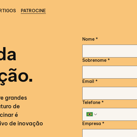
RTIGOS
PATROCINE
Nome
*
da
Sobrenome
*
ção.
Email
*
re grandes
Telefone
*
uturo de
cinar é
ivo de inovação
Empresa
*