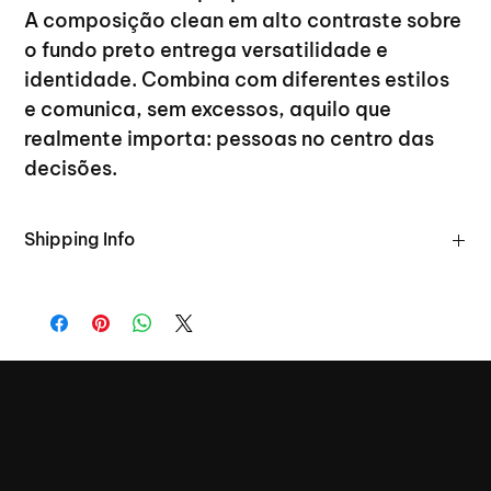
A composição clean em alto contraste sobre 
o fundo preto entrega versatilidade e 
identidade. Combina com diferentes estilos 
e comunica, sem excessos, aquilo que 
realmente importa: pessoas no centro das 
decisões.
Shipping Info
Ponto de Retirada: 
Haverá ponto de retirada exclusivo durante o evento 
Floripa Design Days (FDD26) nos dias 27 e 28 de março. A 
retirada poderá ser feita no local do evento, no Sapiens 
Parque, em Canasvieiras.
Endereço:
Av. Luiz Boiteux Piazza, 1302 - Canasvieiras