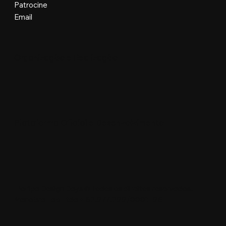
Patrocine
Email
Organização e Realização
Plataforma Oficial e Desenvolvimento
Floripa Design Days © Todos os direitos reservados.
Manobra Lab Ltda • 62.977.299/0001-96