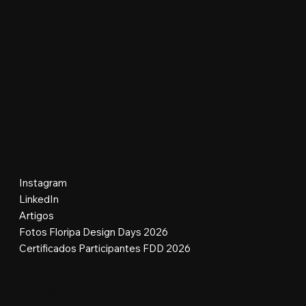
Florianópolis - SC, 88056-000
Aproveite sua participação no evento para garantir sua 
camiseta sem custo de frete.
Redes Sociais
Instagram
LinkedIn
Artigos
Fotos Floripa Design Days 2026
Certificados Participantes FDD 2026
Contato