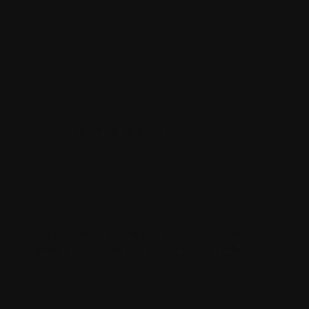
Organização e Realização
Floripa Design Days © Todos os direitos reservados.
Manobra Lab Ltda • 62.977.299/0001-96