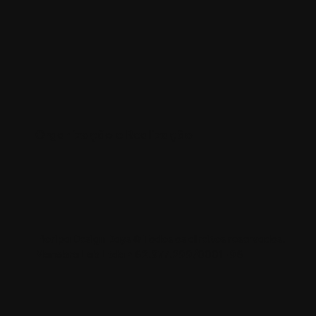
Organização e Realização
Floripa Design Days © Todos os direitos reservados.
Manobra Lab Ltda • 62.977.299/0001-96