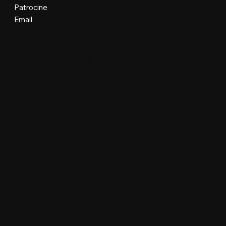
Patrocine
Email
Organização e Realização
Plataforma Oficial e Desenvolvimento
Floripa Design Days © Todos os direitos reservados.
Manobra Lab Ltda • 62.977.299/0001-96