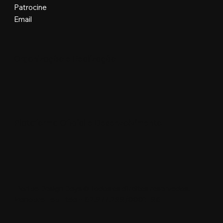
Patrocine
Email
Organização e Realização
Plataforma Oficial e Desenvolvimento
Floripa Design Days © Todos os direitos reservados.
Manobra Lab Ltda • 62.977.299/0001-96