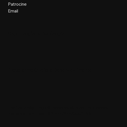
Patrocine
Email
Organização e Realização
Plataforma Oficial e Desenvolvimento
Floripa Design Days © Todos os direitos reservados.
Manobra Lab Ltda • 62.977.299/0001-96