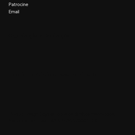
Patrocine
Email
Organização e Realização
Plataforma Oficial e Desenvolvimento
Floripa Design Days © Todos os direitos reservados.
Manobra Lab Ltda • 62.977.299/0001-96