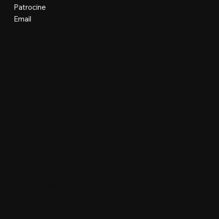
Patrocine
Email
Organização e Realização
Plataforma Oficial e Desenvolvimento
Floripa Design Days © Todos os direitos reservados.
Manobra Lab Ltda • 62.977.299/0001-96