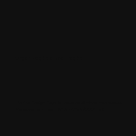
Organização e Realização
Floripa Design Days © Todos os direitos reservados.
Manobra Lab Ltda • 62.977.299/0001-96