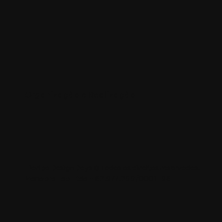
Organização e Realização
Floripa Design Days © Todos os direitos reservados.
Manobra Lab Ltda • 62.977.299/0001-96