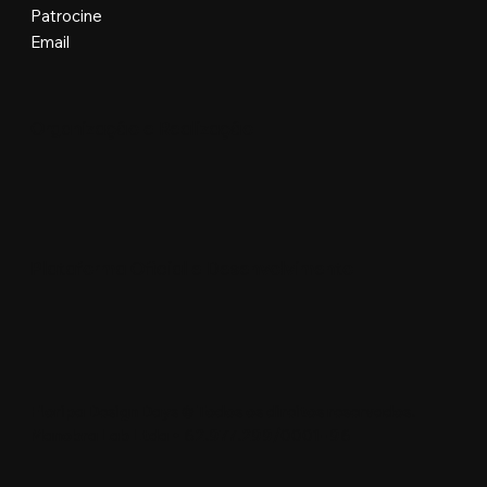
Patrocine
Email
Organização e Realização
Plataforma Oficial e Desenvolvimento
Floripa Design Days © Todos os direitos reservados.
Manobra Lab Ltda • 62.977.299/0001-96