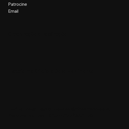
Patrocine
Email
Organização e Realização
Plataforma Oficial e Desenvolvimento
Floripa Design Days © Todos os direitos reservados.
Manobra Lab Ltda • 62.977.299/0001-96