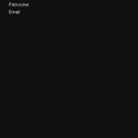
Patrocine
Email
Organização e Realização
Plataforma Oficial e Desenvolvimento
Floripa Design Days © Todos os direitos reservados.
Manobra Lab Ltda • 62.977.299/0001-96