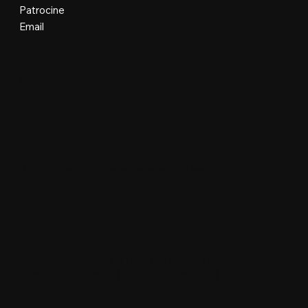
Patrocine
Email
Organização e Realização
Plataforma Oficial e Desenvolvimento
Floripa Design Days © Todos os direitos reservados.
Manobra Lab Ltda • 62.977.299/0001-96