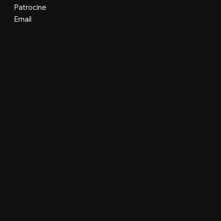
Patrocine
Email
Organização e Realização
Plataforma Oficial e Desenvolvimento
Floripa Design Days © Todos os direitos reservados.
Manobra Lab Ltda • 62.977.299/0001-96