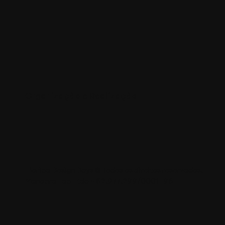
Organização e Realização
Floripa Design Days © Todos os direitos reservados.
Manobra Lab Ltda • 62.977.299/0001-96