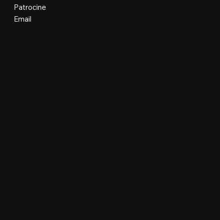
Patrocine
Email
Organização e Realização
Plataforma Oficial e Desenvolvimento
Floripa Design Days © Todos os direitos reservados.
Manobra Lab Ltda • 62.977.299/0001-96