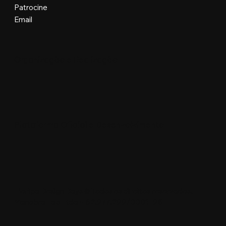
Patrocine
Email
Organização e Realização
Plataforma Oficial e Desenvolvimento
Floripa Design Days © Todos os direitos reservados.
Manobra Lab Ltda • 62.977.299/0001-96