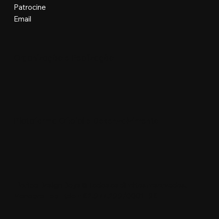
Patrocine
Email
Organização e Realização
Plataforma Oficial e Desenvolvimento
Floripa Design Days © Todos os direitos reservados.
Manobra Lab Ltda • 62.977.299/0001-96