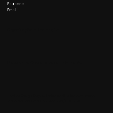
Patrocine
Email
Organização e Realização
Plataforma Oficial e Desenvolvimento
Floripa Design Days © Todos os direitos reservados.
Manobra Lab Ltda • 62.977.299/0001-96