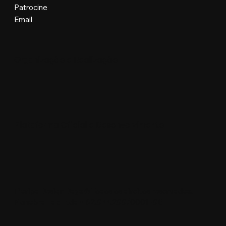
Patrocine
Email
Organização e Realização
Plataforma Oficial e Desenvolvimento
Floripa Design Days © Todos os direitos reservados.
Manobra Lab Ltda • 62.977.299/0001-96