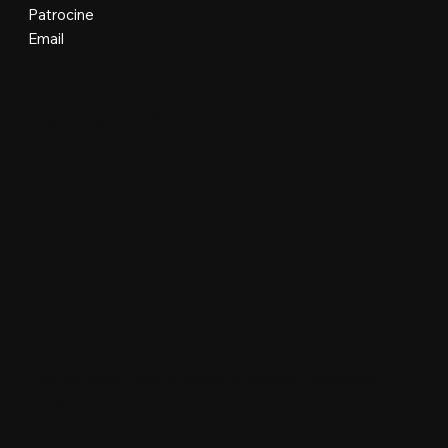
Patrocine
Email
Organização e Realização
Plataforma Oficial e Desenvolvimento
Floripa Design Days © Todos os direitos reservados.
Manobra Lab Ltda • 62.977.299/0001-96