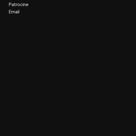
Patrocine
Email
Organização e Realização
Plataforma Oficial e Desenvolvimento
Floripa Design Days © Todos os direitos reservados.
Manobra Lab Ltda • 62.977.299/0001-96