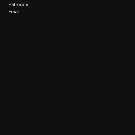
Patrocine
Email
Organização e Realização
Plataforma Oficial e Desenvolvimento
Floripa Design Days © Todos os direitos reservados.
Manobra Lab Ltda • 62.977.299/0001-96