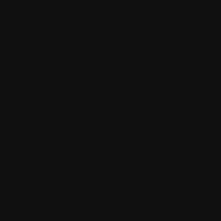
Organização e Realização
Floripa Design Days © Todos os direitos reservados.
Manobra Lab Ltda • 62.977.299/0001-96