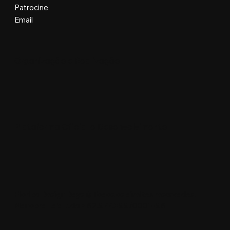
Patrocine
Email
Organização e Realização
Plataforma Oficial e Desenvolvimento
Floripa Design Days © Todos os direitos reservados.
Manobra Lab Ltda • 62.977.299/0001-96