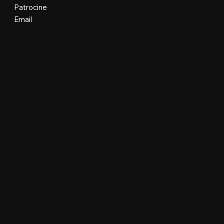
Patrocine
Email
Organização e Realização
Plataforma Oficial e Desenvolvimento
Floripa Design Days © Todos os direitos reservados.
Manobra Lab Ltda • 62.977.299/0001-96