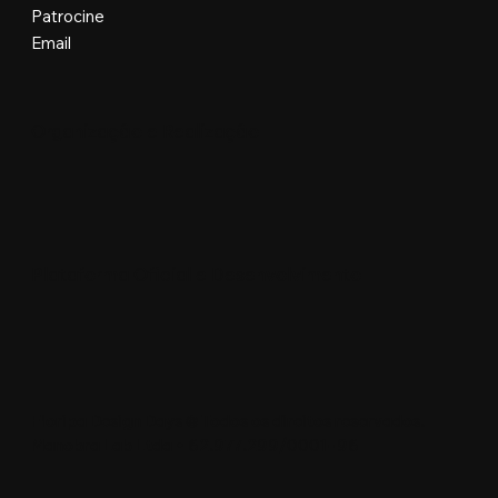
Patrocine
Email
Organização e Realização
Plataforma Oficial e Desenvolvimento
Floripa Design Days © Todos os direitos reservados.
Manobra Lab Ltda • 62.977.299/0001-96