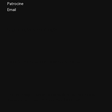
Patrocine
Email
Organização e Realização
Plataforma Oficial e Desenvolvimento
Floripa Design Days © Todos os direitos reservados.
Manobra Lab Ltda • 62.977.299/0001-96