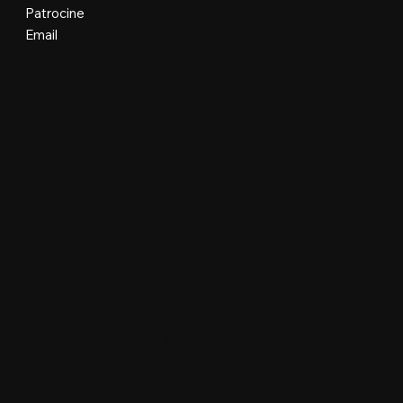
Patrocine
Email
Organização e Realização
Plataforma Oficial e Desenvolvimento
Floripa Design Days © Todos os direitos reservados.
Manobra Lab Ltda • 62.977.299/0001-96