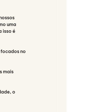
nossos 
omo uma 
 isso é 
s focados no 
s mais 
dade, o 