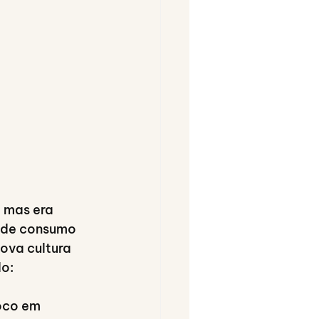
 mas era 
 de consumo 
ova cultura 
do:
oco em 