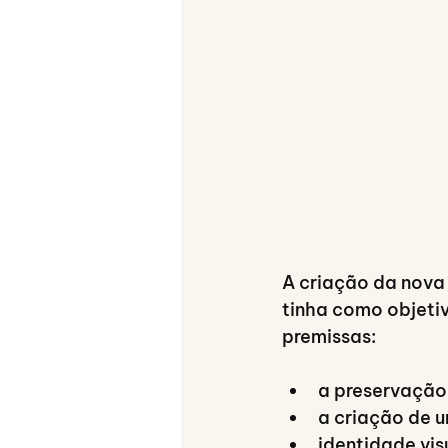
A criação da nova
tinha como objeti
premissas:
a preservação
a criação de u
identidade vis