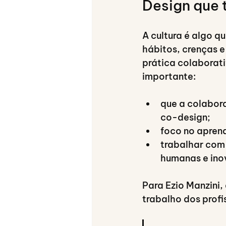
Design que 
A cultura é algo q
hábitos, crenças e
prática colaborati
importante:
que a colabora
co-design;
foco no apren
trabalhar com
humanas e ino
Para Ezio Manzini,
trabalho dos profi