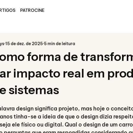
RTIGOS
PATROCINE
ys
15 de dez. de 2025
5 min de leitura
como forma de transfor
ar impacto real em prod
 e sistemas
lavra design significa projeto, mas hoje o conceit
anos tinha-se a ideia de que o design dizia respei
seja ele físico ou digital. Qual o design de um carr
ão perguntas que eram respondidas considerando a