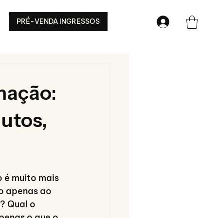
PRÉ-VENDA INGRESSOS
mação:
utos,
o é muito mais 
to apenas ao 
o? Qual o 
penas o que o 