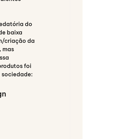
edatória do 
de baixa 
n/criação da 
, mas 
ssa 
rodutos foi 
a sociedade:
gn 