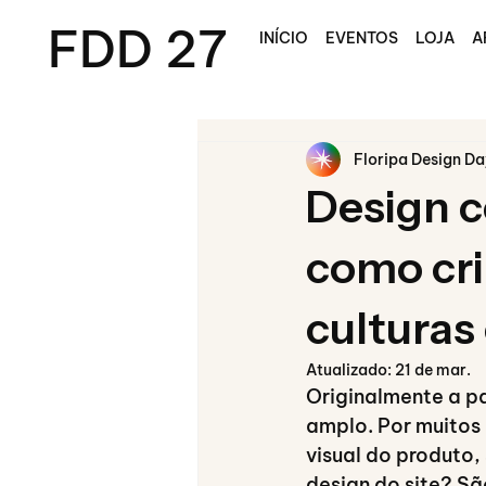
FDD 27
INÍCIO
EVENTOS
LOJA
A
Floripa Design Da
Design 
como cri
culturas
Atualizado:
21 de mar.
Originalmente a pa
amplo. Por muitos 
visual do produto, 
design do site? S