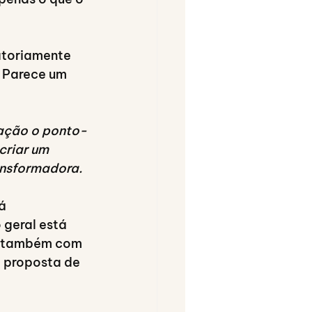
atoriamente 
. Parece um 
ração o ponto-
criar um 
ansformadora.
á 
geral está 
pa também com 
 proposta de 