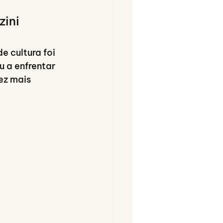
zini
 cultura foi 
 a enfrentar 
ez mais 