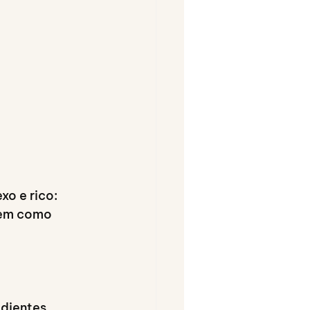
o e rico: 
tem como 
dientes 