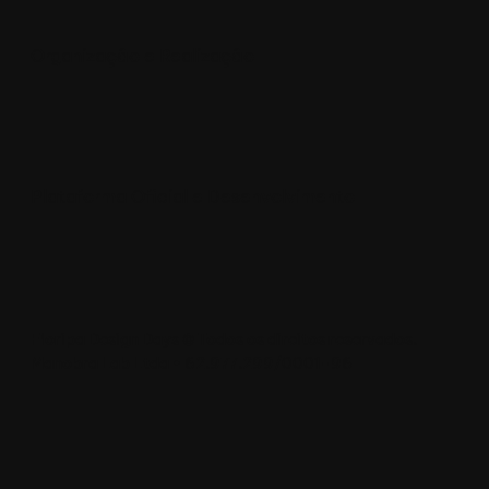
Organização e Realização
Plataforma Oficial e Desenvolvimento
Floripa Design Days © Todos os direitos reservados.
Manobra Lab Ltda • 62.977.299/0001-96