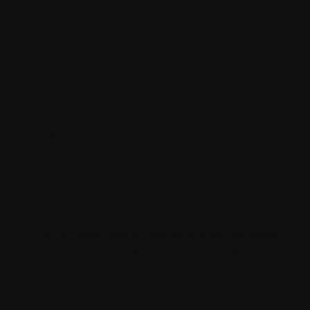
Organização e Realização
Floripa Design Days © Todos os direitos reservados.
Manobra Lab Ltda • 62.977.299/0001-96